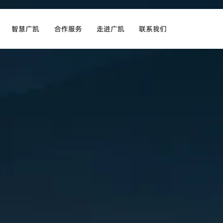
智慧广凯
合作服务
走进广凯
联系我们
生产中心
客户类型
公司简介
线上留言
工厂全貌
服务市场
发展历程
联系方式
质检中心
合作流程
企业文化
影像中心
售后服务
社会责任
荣誉资质
最新资讯