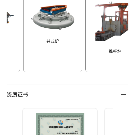
井式炉
推杆炉
资质证书