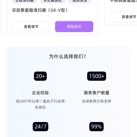
不锈钢聚氨酯
空段清扫器
带式输送机
底部清洁
空段聚氨酯清扫器（GK-V型）
查看细节
查看细节
获取报价
为什么选择我们？
20+
1500+
企业经验
服务客户数量
自2007年以来一直处于行业领
全球影响力和支持
先地位
24/7
99%