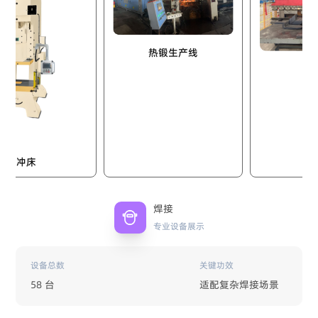
热锻生产线
折弯机
床
焊接
专业设备展示
设备总数
关键功效
58 台
适配复杂焊接场景