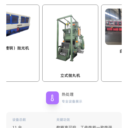
钢）抛光机
自动双立柱
立式抛丸机
热处理
专业设备展示
设备总数
关键功效
11 台
数精准可控，工件性能一致性强