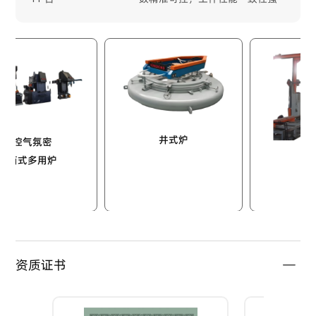
井式炉
气氛密
多用炉
推杆炉
资质证书