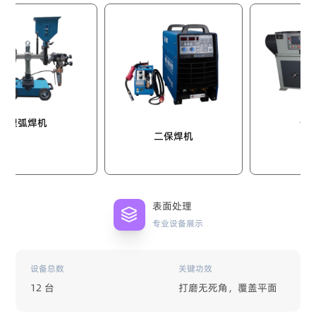
摩擦焊机
焊机
二保焊机
表面处理
专业设备展示
设备总数
关键功效
12 台
打磨无死角，覆盖平面