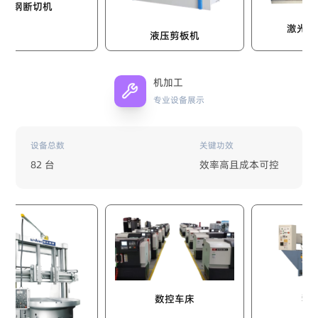
断切机
激光自动切割
液压剪板机
机加工
专业设备展示
设备总数
关键功效
82 台
效率高且成本可控
数控磨床
数控车床