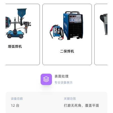
摩擦焊
埋弧焊机
二保焊机
表面处理
专业设备展示
设备总数
关键功效
12 台
打磨无死角，覆盖平面