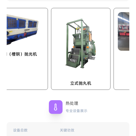
槽钢）抛光机
自动双
立式抛丸机
热处理
专业设备展示
设备总数
关键功效