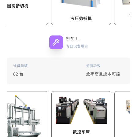
钢断切机
激光自动切
液压剪板机
机加工
专业设备展示
设备总数
关键功效
82 台
效率高且成本可控
数控磨
数控车床