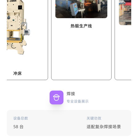
热锻生产线
折弯机
冲床
焊接
专业设备展示
设备总数
关键功效
58 台
适配复杂焊接场景