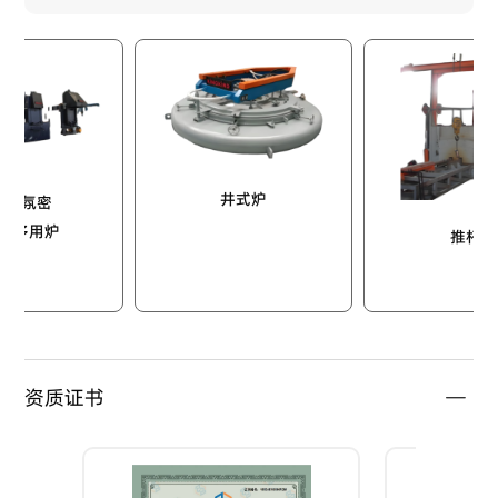
井式炉
炉
推杆炉
资质证书