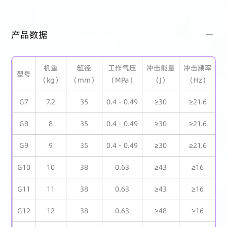
产品数据
机重
缸径
工作气压
冲击能量
冲击频率
型号
（kg）
（mm）
（MPa）
（J）
（Hz）
（
G7
7.2
35
0.4 - 0.49
≥30
≥21.6
G8
8
35
0.4 - 0.49
≥30
≥21.6
G9
9
35
0.4 - 0.49
≥30
≥21.6
G10
10
38
0.63
≥43
≥16
G11
11
38
0.63
≥43
≥16
G12
12
38
0.63
≥48
≥16