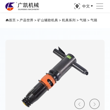
中文
产品世界 驱动矿业精准钻探
首页
>
产品世界
>
矿山辅助机具
>
机具系列
>
气镐
>
气镐