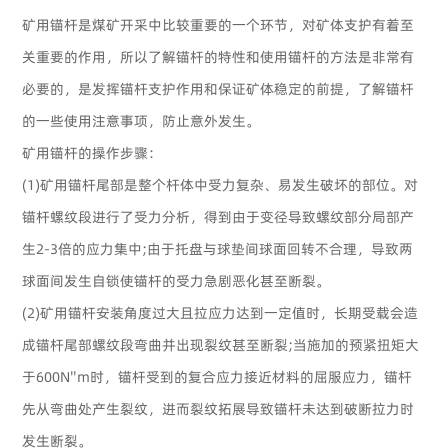
矿用锚杆是煤矿开采中比较重要的一个环节，对矿体支护有着至
关重要的作用，所以了解锚杆的特性和使用锚杆的方法是非常有
必要的，是发挥锚杆支护作用和保证矿体稳定的前提，了解锚杆
的一些使用注意事项，防止意外发生。
矿用锚杆的操作步骤：
(1)矿用锚杆尾部是整个杆体中受力复杂、易发生破坏的部位。对
锚杆螺纹段进行了受力分析，得到由于变径导致螺纹部分局部产
生2-3倍的应力集中;由于托盘与球垫间球面回转不合理，导致两
球面间发生自锁使锚杆的受力急剧恶化甚至断裂。
(2)矿用锚杆安装角度过大且拉应力达到一定值时，长期受载会造
成锚杆尾部螺纹段弯曲并出现裂纹甚至断裂;当施加的预紧扭矩大
于600N''m时，锚杆受到的复合应力接近材料的屈服应力，锚杆
先从弯曲处产生裂纹，进而裂纹拓展导致锚杆未达到破断拉力时
发生断裂。