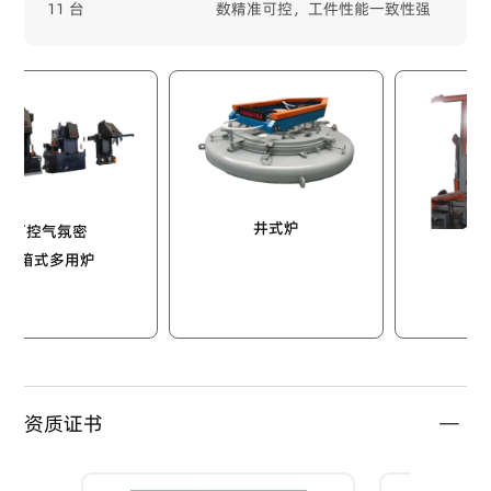
11 台
数精准可控，工件性能一致性强
井式炉
氛密
多用炉
推杆炉
资质证书