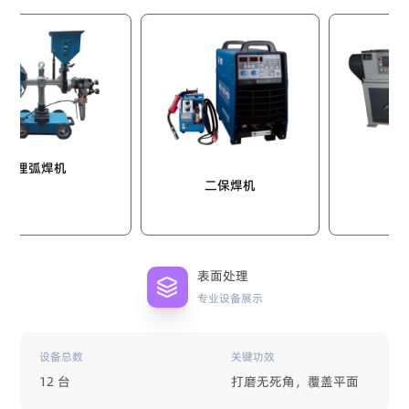
摩擦焊机
焊机
二保焊机
表面处理
专业设备展示
设备总数
关键功效
12 台
打磨无死角，覆盖平面