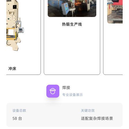
热锻生产线
折弯机
床
焊接
专业设备展示
设备总数
关键功效
58 台
适配复杂焊接场景