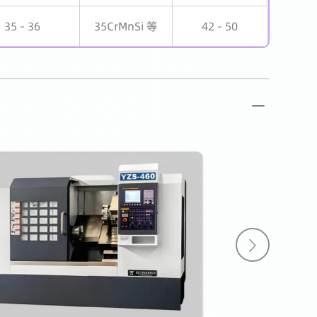
35 - 36
35CrMnSi 等
42 - 50