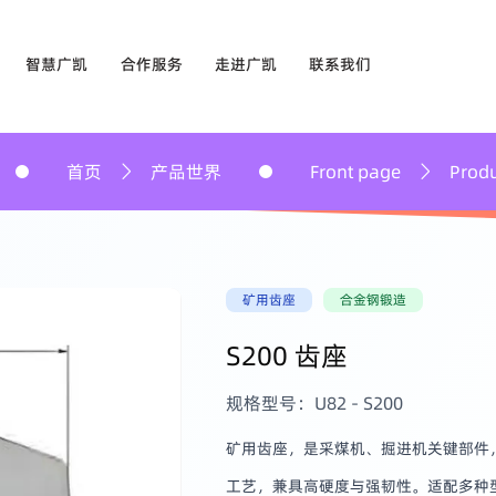
智慧广凯
合作服务
走进广凯
联系我们
准钻探
生产中心
客户类型
公司简介
线上留言
业等全流程场景
世界
Front page
Product World
首
工厂全貌
服务市场
发展历程
联系方式
质检中心
合作流程
企业文化
矿用齿座
合金钢锻造
影像中心
售后服务
社会责任
S200 齿座
荣誉资质
规格型号：U82 - S200
最新资讯
矿用齿座，是采煤机、掘进机关键部件
工艺，兼具高硬度与强韧性。适配多种