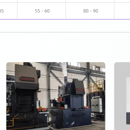
35
55 - 60
80 - 90