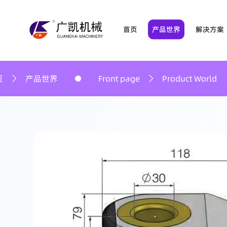
首页
产品世界
解决方案
产品世界 驱动矿业精
全品类高性能钻探设备，覆盖地质勘探、矿井作
Front page
Product World
首页
产品
巷道支护类
矿山辅助机具
钻探工具类