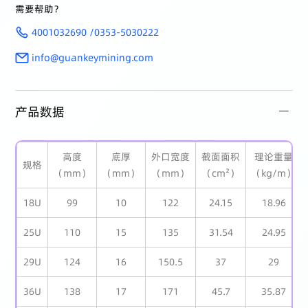
需要帮助？
4001032690 /0353-5030222
info@guankeymining.com
产品数据
高度
底厚
外口宽度
截面面积
理论重量
规格
（mm）
（mm）
（mm）
（cm²）
（kg/m）
18U
99
10
122
24.15
18.96
25U
110
15
135
31.54
24.95
29U
124
16
150.5
37
29
36U
138
17
171
45.7
35.87