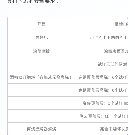
具有下表的安全要求。
项目
指标内容
导静电
带上的上下两面的电阻
滚筒摩擦
滚筒表面温度（
试样无任何阴燃与
酒精喷灯燃烧（有焰或无焰燃烧）
完整覆盖层燃烧：6个试样自
完整覆盖层燃烧：6个试样自
烧穿覆盖层：6个试样自熄时
剥去覆盖层：任一个试样自熄
丙烷燃烧器燃烧
完全未烧坏长度（