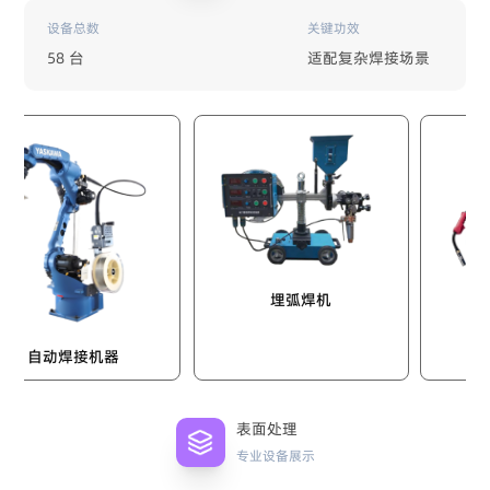
设备总数
关键功效
58 台
适配复杂焊接场景
埋弧焊机
二保焊机
接机器
表面处理
专业设备展示