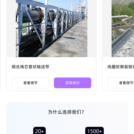
钢丝绳芯管状输送带
线圈防撕裂钢
查看细节
获取报价
查看细节
为什么选择我们？
20+
1500+