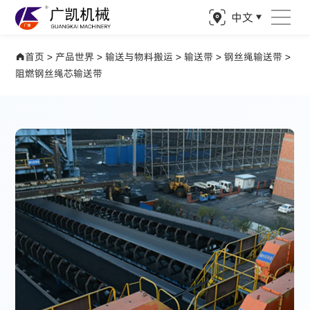
中文
产品世界 驱动矿业精准钻探
首页
>
产品世界
>
输送与物料搬运
>
输送带
>
钢丝绳输送带
>
阻燃钢丝绳芯输送带