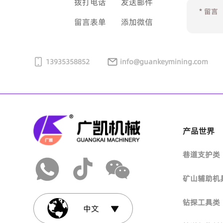
拨打电话
发送邮件
托辊组系列
连扣机
留言表单
添加微信
煤钻杆
PDC扩孔钻头
齿座系列
输送机保护开关系列
齿靴系列
聚氨酯清扫器
刀齿
三联托辊挂钩
气镐
风钻杆
刮刀钻头
缓冲床系列
两级跑偏开关
齿靴系列
13935358852
合金清扫器
info@guankeymining.com
齿座系列
挡辊
倍增器
通缆定向钻杆
皮带自动调偏装置系列
PDC开闭钻头
重型缓冲床
双向拉绳开关
滚刷清扫器
齿座系列
滚筒
清扫箱系列
扩孔定向钻杆
机械四连杆纠偏
防突钻头
阻燃缓冲床
速度检测器（打滑开关）
改向滚筒
产品世界
输送带
无磁钻杆
煤岩钻头
巷道支护类
纵向撕裂检测器
传动滚筒
改向滚筒
三角带切边带
矿山辅助机
钢丝绳输送带
高压密封钻杆系列
风钻头
改向滚筒
传动滚筒
钻探工具类
中文
普通V带
织物芯输送带
钻探钻杆