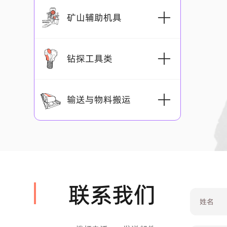
金属顶梁柱靴
金属长顶梁
矿山辅助机具
单体液压支住防倒装置
机具系列
钻探工具类
矿用锚索张拉机具
截齿系列
输送与物料搬运
千斤顶
钻头系列
采煤机截齿
带式输送机系列
破切器
钻杆系列
PDC锚杆钻头
掘进机截齿
采煤齿系列
输送机配件
通用型地面带式输送机
拉力计
联系我们
锚索钻杆
内凹型PDC钻头
截齿配套
刀齿
掘进齿系列
采煤齿系列
输送机防爆保护开关系列
托辊
煤矿井下带式输送机
测力计
掘锚机钻杆
PDC地质取芯钻头
聚晶金刚石截齿
齿靴系列
采煤齿系列
掘进齿系列
清扫器系列
刀齿