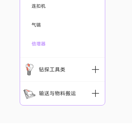
连扣机
钢带系列
调心球垫
锚索托盘
气镐
金属网系列
矿用W、M型钢带
让压环
矿用W钢护板
倍增器
支架棚系列
矿用经纬网
矿用梯形钢筋钢带
支架棚附件系列
U型棚（矿用巷道支架）
矿用菱形网
矿用T形钢带
钻探工具类
挂钩系列
梯型棚（矿用巷道支架）
钢筋焊网
截齿系列
输送与物料搬运
金属顶梁系列
电缆挂钩
钻头系列
采煤机截齿
带式输送机系列
单体液压支柱附件系列
金属铰接顶梁
钻杆系列
PDC锚杆钻头
掘进机截齿
采煤齿系列
输送机配件