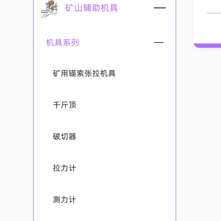
树脂锚固剂系列
矿山辅助机具
锚杆系列
机具系列
矿用锚索系列
矿用锚索张拉机具
搅拌器系列
千斤顶
防坠系列
矿用锚索搅拌器
破切器
矿用锚索锚具系列
锚索（杆）防坠装置
矿用锚杆搅拌器
拉力计
托盘系列
矿用锚索锚具Q系列
测力计
调心球、让压环系列
锚杆托盘
矿用锚索锚具普通系列