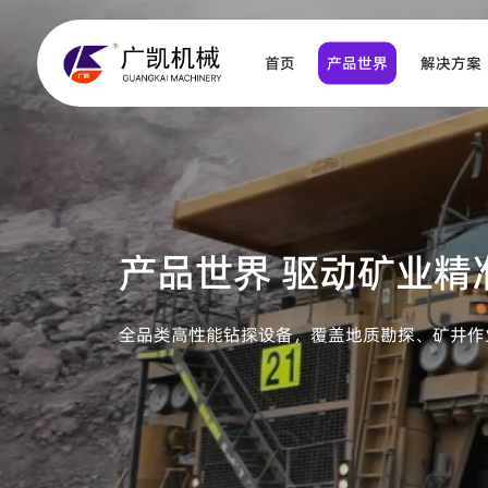
首页
产品世界
解决方案
巷道支护类
产品世界 驱动矿业精
矿山辅助机具
全品类高性能钻探设备，覆盖地质勘探、矿井作
钻探工具类