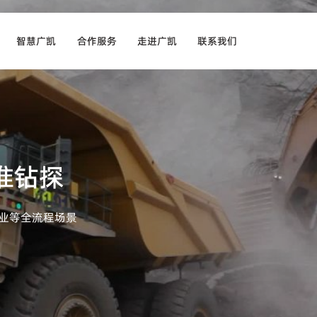
智慧广凯
合作服务
走进广凯
联系我们
生产中心
客户类型
公司简介
线上留言
工厂全貌
服务市场
发展历程
联系方式
准钻探
质检中心
合作流程
企业文化
影像中心
售后服务
社会责任
业等全流程场景
荣誉资质
最新资讯