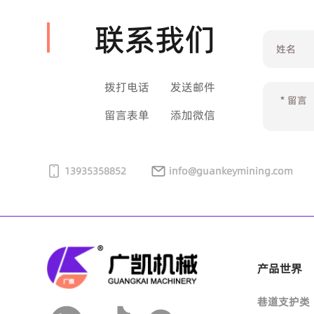
通用型地面带式输送机
金属顶梁柱靴
金属长顶梁
联系我们
锚索钻杆
内凹型PDC钻头
截齿配套
刀齿
掘进齿系列
采煤齿系列
输送机防爆保护开关系列
托辊
煤矿井下带式输送机
单体液压支住防倒装置
掘锚机钻杆
PDC地质取芯钻头
聚晶金刚石截齿
齿靴系列
采煤齿系列
掘进齿系列
清扫器系列
刀齿
拨打电话
发送邮件
托辊组系列
留言表单
添加微信
煤钻杆
PDC扩孔钻头
齿座系列
输送机保护开关系列
齿靴系列
聚氨酯清扫器
刀齿
三联托辊挂钩
风钻杆
刮刀钻头
缓冲床系列
两级跑偏开关
齿靴系列
13935358852
合金清扫器
info@guankeymining.com
齿座系列
挡辊
通缆定向钻杆
皮带自动调偏装置系列
PDC开闭钻头
重型缓冲床
双向拉绳开关
滚刷清扫器
齿座系列
滚筒
清扫箱系列
扩孔定向钻杆
机械四连杆纠偏
防突钻头
阻燃缓冲床
速度检测器（打滑开关）
改向滚筒
产品世界
输送带
无磁钻杆
煤岩钻头
巷道支护类
纵向撕裂检测器
传动滚筒
改向滚筒