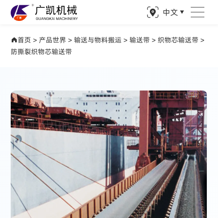
中文
产品世界 驱动矿业精准钻探
首页
>
产品世界
>
输送与物料搬运
>
输送带
>
织物芯输送带
>
防撕裂织物芯输送带