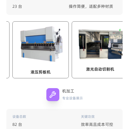
23 台
操作简便，适配多种材质
数
激光自动切割机
液压剪板机
机加工
专业设备展示
设备总数
关键功效
82 台
效率高且成本可控