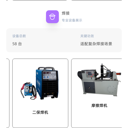
焊接
专业设备展示
设备总数
关键功效
58 台
适配复杂焊接场景
十
摩擦焊机
二保焊机