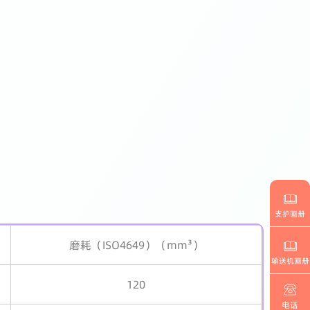
支护画册
磨耗（ISO4649）（mm³）
输送机画册
120
电话