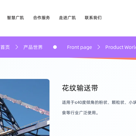
智慧广凯
合作服务
走进广凯
联系我们
准钻探
生产中心
客户类型
公司简介
线上留言
业等全流程场景
Front page
Product World
首页
工厂全貌
服务市场
发展历程
联系方式
质检中心
合作流程
企业文化
花纹输送带
影像中心
售后服务
社会责任
适用于≤40度倾角的粉状、颗粒状、
荣誉资质
食等行业广泛使用。
最新资讯